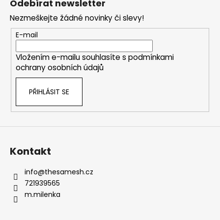
Odebírat newsletter
p
Nezmeškejte žádné novinky či slevy!
a
t
E-mail
í
Vložením e-mailu souhlasíte s
podmínkami
ochrany osobních údajů
PŘIHLÁSIT SE
Kontakt
info
@
thesamesh.cz
721939565
m.milenka