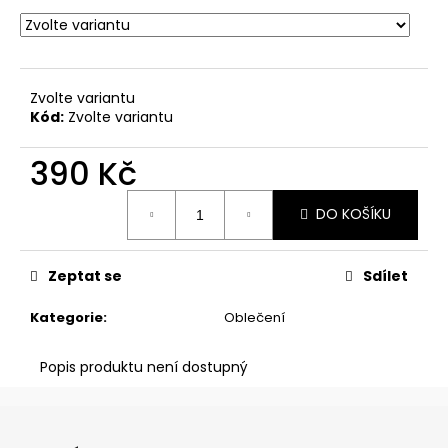
č
u
j
e
m
Zvolte variantu
e
Kód:
Zvolte variantu
390 Kč
KNIHA
+
Měrná
ZÁLOŽKA
DO KOŠÍKU
cena:
430
Kč
Zeptat se
Sdílet
Kategorie
:
Oblečení
Popis produktu není dostupný
Z
á