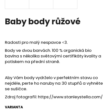
a
j
í
Baby body růžové
t
?
Radosti pro malý nespavce <3.
Body ve dvou barvách. 100 % organická bio
bavlna s několika světovými certifikáty kvality a
HLEDAT
potiskem na přední straně.
D
Aby Vám body vydrželo v perfektním stavu co
o
nejdéle, perte ho naruby na 30 stupňů a vyhněte
p
se sušičce.
o
Zdroj fotografií:
https://www.stanleystella.com/
r
u
VARIANTA