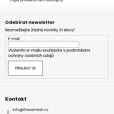
č
u
j
Z
e
á
Odebírat newsletter
m
p
e
Nezmeškejte žádné novinky či slevy!
a
t
E-mail
CROISSANT
í
80
Vložením e-mailu souhlasíte s
podmínkami
Kč
ochrany osobních údajů
PŘIHLÁSIT SE
Kontakt
info
@
thesamesh.cz