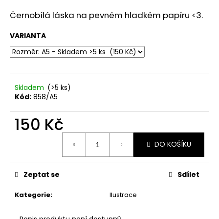
a
Černobílá láska na pevném hladkém papíru <3.
j
í
VARIANTA
t
?
Skladem
(>5 ks)
Kód:
858/A5
HLEDAT
150 Kč
Měrná
DO KOŠÍKU
cena:
D
o
Zeptat se
Sdílet
p
o
Kategorie
:
Ilustrace
r
u
Popis produktu není dostupný