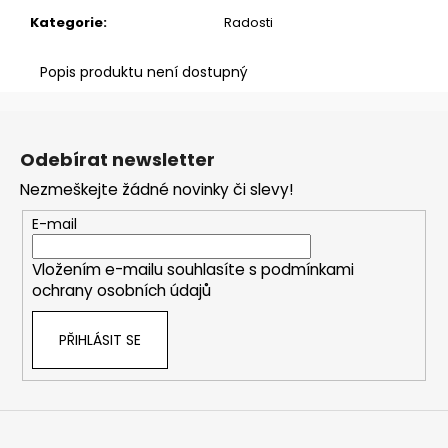
č
u
Kategorie
:
Radosti
j
e
Popis produktu není dostupný
m
e
Z
á
Odebírat newsletter
p
ŽENA,
RŮŽE,
Nezmeškejte žádné novinky či slevy!
a
PÍSNĚ,
t
KOSTI
E-mail
í
390
Kč
Vložením e-mailu souhlasíte s
podmínkami
ochrany osobních údajů
PŘIHLÁSIT SE