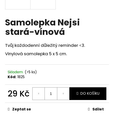
a
j
í
Samolepka Nejsi
t
stará-vínová
?
Tvůj každodenní důležitý reminder <3.
Vinylová samolepka 5 x 5 cm.
HLEDAT
Skladem
(>5 ks)
Kód:
1825
D
o
29 Kč
p
DO KOŠÍKU
o
Měrná
r
cena:
u
Zeptat se
Sdílet