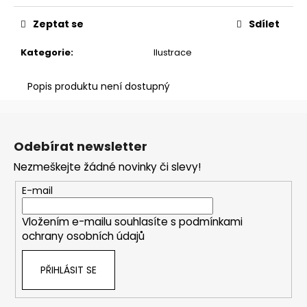
č
u
Zeptat se
Sdílet
j
e
Kategorie
:
Ilustrace
m
e
Popis produktu není dostupný
Z
CROISSANT
á
80
Odebírat newsletter
Kč
p
Nezmeškejte žádné novinky či slevy!
a
t
E-mail
í
Vložením e-mailu souhlasíte s
podmínkami
ochrany osobních údajů
PŘIHLÁSIT SE