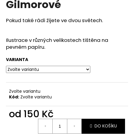
Gilmorové
a
j
Pokud také rádi žijete ve dvou světech.
í
t
?
Ilustrace v různých velikostech tištěna na
pevném papíru.
VARIANTA
HLEDAT
Zvolte variantu
D
Kód:
Zvolte variantu
o
p
od
150 Kč
o
r
Měrná
DO KOŠÍKU
cena:
u