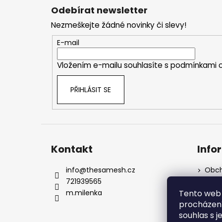
á
Odebírat newsletter
p
Nezmeškejte žádné novinky či slevy!
a
t
E-mail
í
Vložením e-mailu souhlasíte s
podmínkami o
PŘIHLÁSIT SE
Kontakt
Info
info
@
thesamesh.cz
Obch
721939565
Podm
údaj
Tento web 
m.milenka
Dota
procházení
Moje
souhlas s j