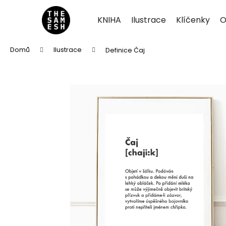
K
Přejít
na
o
KNIHA
Ilustrace
Klíčenky
O
obsah
Zpět
Zpět
š
do
do
í
Domů
Ilustrace
Definice Čaj
k
obchodu
obchodu