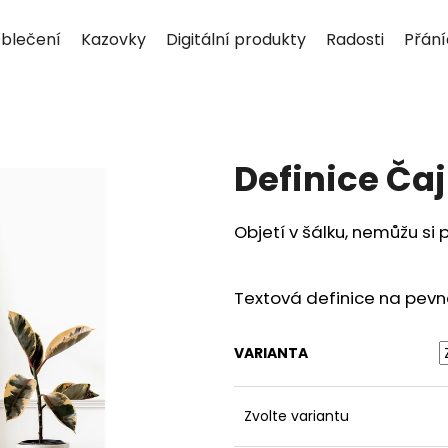
blečení
Kazovky
Digitální produkty
Radosti
Přán
Co potřebujete najít?
Definice Čaj
HLEDAT
Objetí v šálku, nemůžu si 
Doporučujeme
Textová definice na pevn
VARIANTA
Zvolte variantu