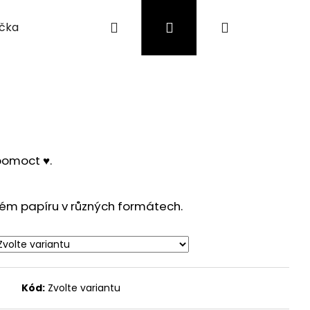
Hledat
Přihlášení
Nákupní
íčka
Náušnice
Pro děti
O mně
Moje objednávka
košík
pomoct ♥️.
ém papíru v různých formátech.
Následující
Kód:
Zvolte variantu