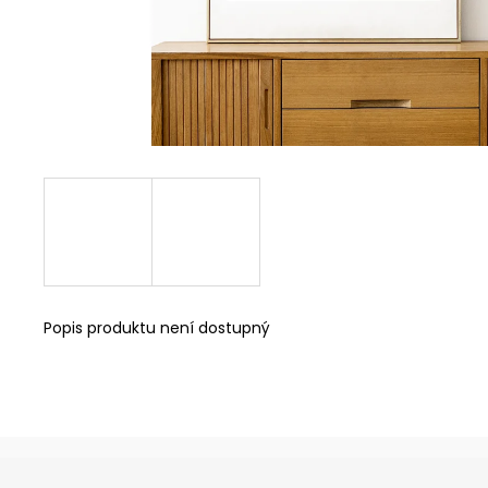
KNIHA + KLÍČENKA + ZÁLOŽKA
485 Kč
Popis produktu není dostupný
Z