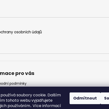
chrany osobních údajů
rmace pro vás
odní podmínky
ínky ochrany osobních
ů
používá soubory cookie. Dalším
Odmítnout
S
z
m tohoto webu vyjadřujete
 objednávka
ejich používáním.. Více informací