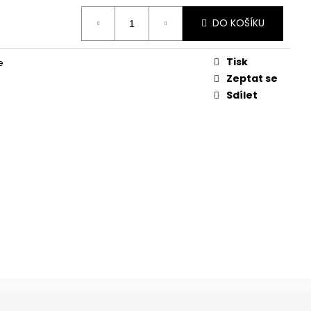
Ě, KOSTI
DO KOŠÍKU
Tisk
e
Zeptat se
Sdílet