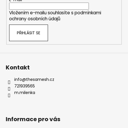
t
í
Vložením e-mailu souhlasíte s
podmínkami
ochrany osobních údajů
PŘIHLÁSIT SE
Kontakt
info
@
thesamesh.cz
721939565
m.milenka
Informace pro vás