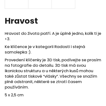
a
j
í
Hravost
t
?
Hravost do života patří. A je úplně jedno, kolik ti je
<3.
Ke klíčence je v kategorii Radosti i stejná
samolepka :).
HLEDAT
Provedení klíčenky je 3D tisk, podívejte se prosím
na fotografie do detailu. 3D tisk má svou
ikonickou strukturu a u některých kusů mohou
D
také zůstat tiskové “vlásky”. Všechny se snažím
o
plně odstranit, některé se ztratí časem
p
používáním.
o
5 x 2,5 cm
r
u