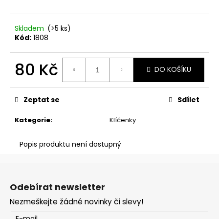
č
u
j
Skladem
(>5 ks)
e
Kód:
1808
m
e
80 Kč
DO KOŠÍKU
Měrná
ŽENA,
cena:
RŮŽE,
Zeptat se
Sdílet
PÍSNĚ,
KOSTI
Kategorie
:
Klíčenky
390
Kč
Popis produktu není dostupný
Z
á
Odebírat newsletter
p
Nezmeškejte žádné novinky či slevy!
a
E-mail