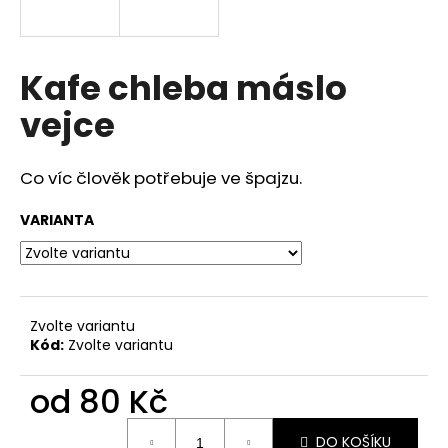
a
j
í
Kafe chleba máslo
t
vejce
?
Co víc člověk potřebuje ve špajzu.
VARIANTA
HLEDAT
D
Zvolte variantu
o
Kód:
Zvolte variantu
p
o
od
80 Kč
r
u
Měrná
DO KOŠÍKU
cena: