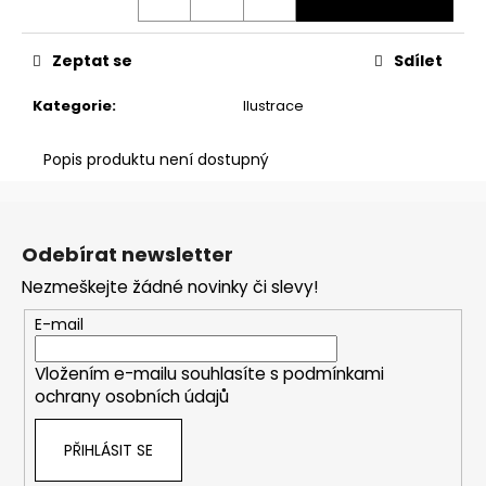
č
u
j
Zeptat se
Sdílet
e
m
Kategorie
:
Ilustrace
e
Popis produktu není dostupný
TRIČKO
NEJSEM
Z
STARÁ
á
-
Odebírat newsletter
VÍNOVÝ
p
POTISK
Nezmeškejte žádné novinky či slevy!
a
700
t
Kč
E-mail
í
Vložením e-mailu souhlasíte s
podmínkami
ochrany osobních údajů
PŘIHLÁSIT SE