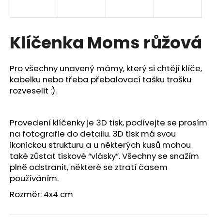
a
j
í
Klíčenka Moms růžová
t
?
Pro všechny unavený mámy, který si chtějí klíče,
kabelku nebo třeba přebalovací tašku trošku
rozveselit :).
HLEDAT
Provedení klíčenky je 3D tisk, podívejte se prosím
na fotografie do detailu. 3D tisk má svou
ikonickou strukturu a u některých kusů mohou
D
také zůstat tiskové “vlásky”. Všechny se snažím
o
plně odstranit, některé se ztratí časem
p
používáním.
o
Rozměr: 4x4 cm
r
u