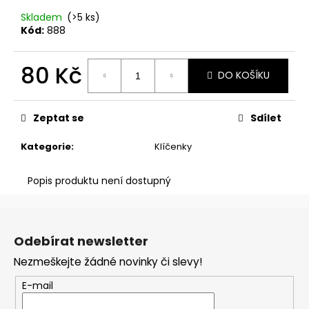
č
u
Skladem
(>5 ks)
j
Kód:
888
e
m
80 Kč
DO KOŠÍKU
e
Měrná
cena:
ZRCÁTKO
Zeptat se
Sdílet
TIRED
MOMS
Kategorie
:
Klíčenky
CLUB
100
Popis produktu není dostupný
Kč
Z
á
Odebírat newsletter
p
Nezmeškejte žádné novinky či slevy!
a
t
E-mail
í