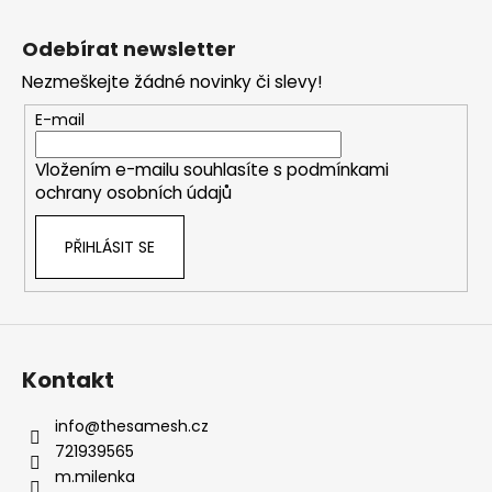
Z
á
Odebírat newsletter
p
Nezmeškejte žádné novinky či slevy!
a
t
E-mail
í
Vložením e-mailu souhlasíte s
podmínkami
ochrany osobních údajů
PŘIHLÁSIT SE
Kontakt
info
@
thesamesh.cz
721939565
m.milenka