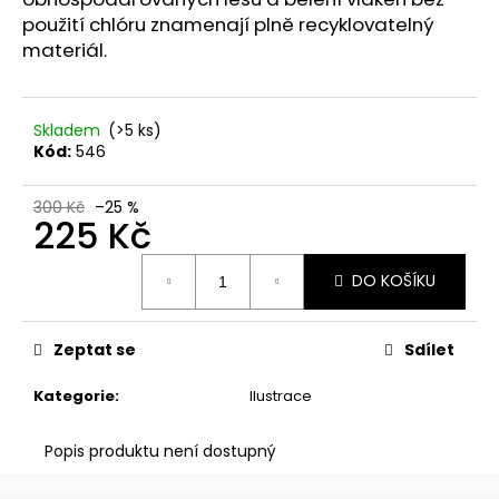
č
použití chlóru znamenají plně recyklovatelný
u
materiál.
j
e
m
e
Skladem
(>5 ks)
Kód:
546
KNIHA
300 Kč
–25 %
+
225 Kč
ZÁLOŽKA
430
Měrná
Kč
DO KOŠÍKU
cena:
Zeptat se
Sdílet
Kategorie
:
Ilustrace
Popis produktu není dostupný