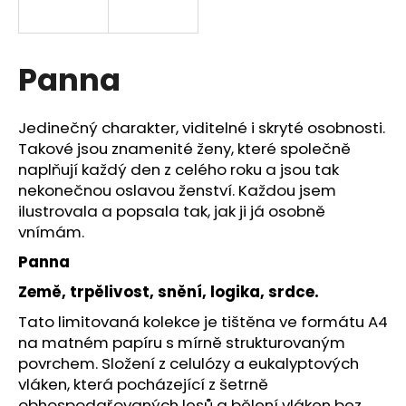
a
j
í
Panna
t
?
Jedinečný charakter, viditelné i skryté osobnosti.
Takové jsou znamenité ženy, které společně
naplňují každý den z celého roku a jsou tak
nekonečnou oslavou ženství. Každou jsem
ilustrovala a popsala tak, jak ji já osobně
HLEDAT
vnímám.
Panna
D
Země, trpělivost, snění, logika, srdce.
o
Tato limitovaná kolekce je tištěna ve formátu A4
p
na matném papíru s mírně strukturovaným
o
povrchem. Složení z celulózy a eukalyptových
r
vláken, která pocházející z šetrně
u
obhospodařovaných lesů a bělení vláken bez