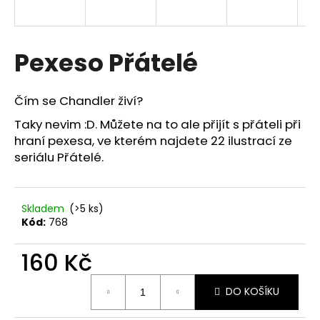
a
j
í
Pexeso Přátelé
t
?
Čím se Chandler živí?
Taky nevim :D. Můžete na to ale přijít s přáteli při
hraní pexesa, ve kterém najdete 22 ilustrací ze
seriálu Přátelé.
HLEDAT
Skladem
(>5 ks)
Kód:
768
D
o
160 Kč
p
o
Měrná
r
DO KOŠÍKU
cena:
u