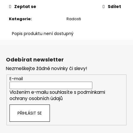
č
u
Zeptat se
Sdílet
j
Kategorie
:
Radosti
e
m
e
Popis produktu není dostupný
Z
CREATED
á
TO
Odebírat newsletter
CREATE
p
SAMOLEPKA
Nezmeškejte žádné novinky či slevy!
a
29
t
Kč
E-mail
í
Vložením e-mailu souhlasíte s
podmínkami
ochrany osobních údajů
PŘIHLÁSIT SE