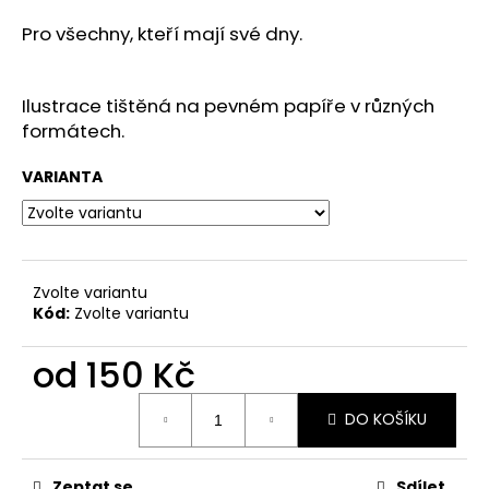
a
Pro všechny, kteří mají své dny.
j
í
Ilustrace tištěná na pevném papíře v různých
t
formátech.
?
VARIANTA
HLEDAT
Zvolte variantu
Kód:
Zvolte variantu
D
od
150 Kč
o
p
Měrná
o
DO KOŠÍKU
cena:
r
u
Zeptat se
Sdílet