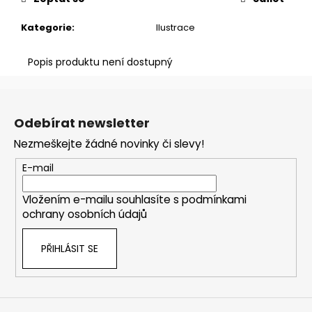
č
u
Kategorie
:
Ilustrace
j
e
m
Popis produktu není dostupný
e
Z
á
ŽENA,
Odebírat newsletter
p
RŮŽE,
PÍSNĚ,
Nezmeškejte žádné novinky či slevy!
a
KOSTI
t
E-mail
390
í
Kč
Vložením e-mailu souhlasíte s
podmínkami
ochrany osobních údajů
PŘIHLÁSIT SE