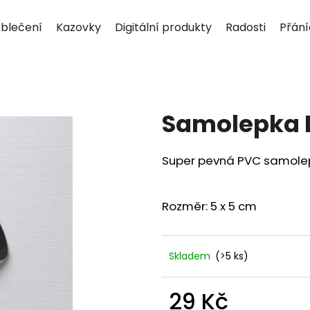
blečení
Kazovky
Digitální produkty
Radosti
Přán
Co potřebujete najít?
Samolepka 
HLEDAT
Super pevná PVC samolepka
Doporučujeme
Rozměr: 5 x 5 cm
Skladem
(>5 ks)
29 Kč