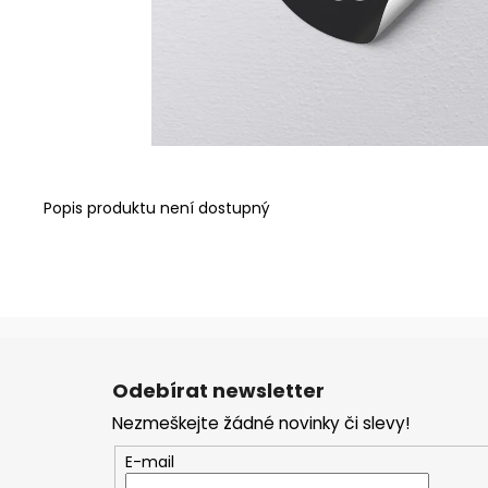
KLÍČENKA MOMS RŮŽOVÁ
80 Kč
Popis produktu není dostupný
Z
á
Odebírat newsletter
p
Nezmeškejte žádné novinky či slevy!
a
t
E-mail