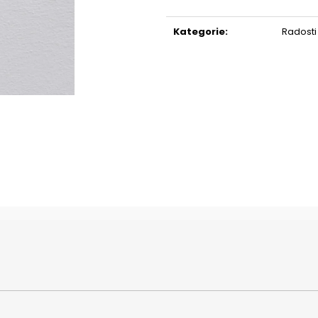
ŽENA, RŮŽE, PÍSNĚ, KOSTI
PES
Měrná
390 Kč
80 Kč
cena:
Kategorie
:
Radosti