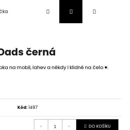
Hledat
Přihlášení
Nákupní
íčka
Náušnice
Pro děti
O mně
Moje objednávka
košík
Dads černá
 na mobil, lahev a někdy i klidně na čelo ♥️.
Kód:
1497
Následující
DO KOŠÍKU