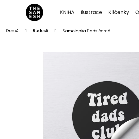
K
Přejít
na
o
KNIHA
Ilustrace
Klíčenky
O
obsah
Zpět
Zpět
š
do
do
í
Domů
Radosti
Samolepka Dads černá
k
obchodu
obchodu