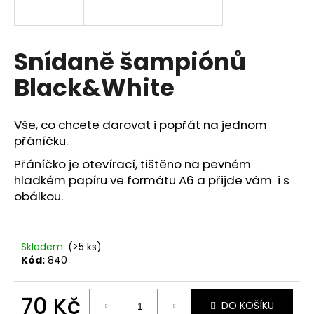
a
j
í
Snídaně šampiónů
t
Black&White
?
Vše, co chcete darovat i popřát na jednom
přáníčku.
Přáníčko je otevírací, tištěno na pevném
HLEDAT
hladkém papíru ve formátu A6 a přijde vám i s
obálkou.
D
o
Skladem
(>5 ks)
p
Kód:
840
o
r
70 Kč
u
DO KOŠÍKU