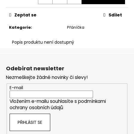
č
Měrná
u
cena:
j
Zeptat se
Sdílet
e
m
Kategorie
:
Přáníčka
e
Popis produktu není dostupný
KROUŽEK
Z
NA
KLÍČE
á
Odebírat newsletter
5
p
Kč
Nezmeškejte žádné novinky či slevy!
a
t
E-mail
í
Vložením e-mailu souhlasíte s
podmínkami
ochrany osobních údajů
PŘIHLÁSIT SE