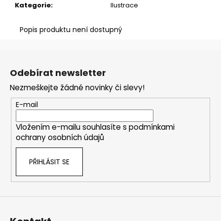
č
Kategorie
:
Ilustrace
u
j
Popis produktu není dostupný
e
m
Z
e
á
Odebírat newsletter
p
KNIHA
Nezmeškejte žádné novinky či slevy!
a
+
KLÍČENKA
t
E-mail
+
í
ZÁLOŽKA
Vložením e-mailu souhlasíte s
podmínkami
485
ochrany osobních údajů
Kč
PŘIHLÁSIT SE