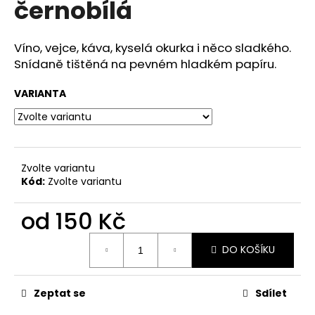
černobílá
a
j
Víno, vejce, káva, kyselá okurka i něco sladkého.
í
Snídaně tištěná na pevném hladkém papíru.
t
?
VARIANTA
HLEDAT
Zvolte variantu
Kód:
Zvolte variantu
od
150 Kč
D
o
Měrná
DO KOŠÍKU
cena:
p
o
r
Zeptat se
Sdílet
u