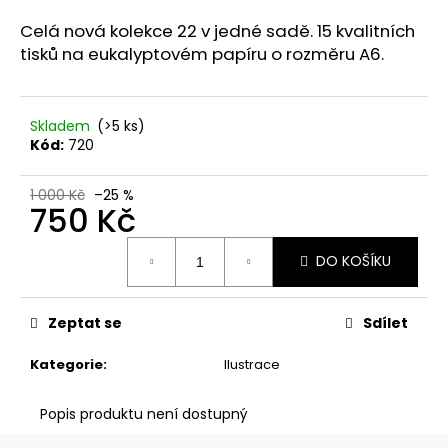
a
Celá nová kolekce 22 v jedné sadě. 15 kvalitních
j
tisků na eukalyptovém papíru o rozměru A6.
í
t
?
Skladem
(>5 ks)
Kód:
720
1 000 Kč
–25 %
750 Kč
HLEDAT
Měrná
DO KOŠÍKU
cena:
D
Zeptat se
Sdílet
o
p
Kategorie
:
Ilustrace
o
r
Popis produktu není dostupný
u