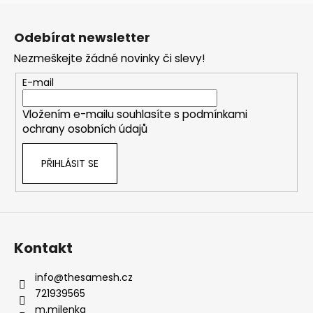
č
Z
u
á
j
Odebírat newsletter
p
e
Nezmeškejte žádné novinky či slevy!
m
a
e
t
E-mail
í
Vložením e-mailu souhlasíte s
podmínkami
KNIHA
ochrany osobních údajů
+
ZÁLOŽKA
430
PŘIHLÁSIT SE
Kč
Kontakt
info
@
thesamesh.cz
721939565
m.milenka