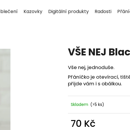
blečení
Kazovky
Digitální produkty
Radosti
Přán
Co potřebujete najít?
VŠE NEJ Bla
HLEDAT
Vše nej, jednoduše.
Přáníčko je otevírací, t
Doporučujeme
přijde vám i s obálkou.
Skladem
(>5 ks)
70 Kč