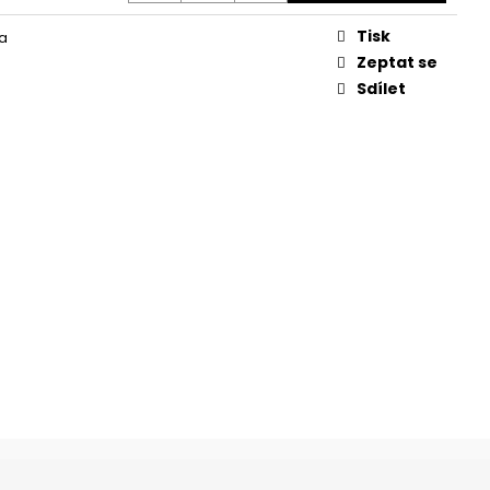
Ě, KOSTI
Tisk
a
Zeptat se
Sdílet