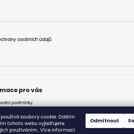
chrany osobních údajů
rmace pro vás
odní podmínky
ínky ochrany osobních
ů
používá soubory cookie. Dalším
Odmítnout
S
z
m tohoto webu vyjadřujete
 objednávka
ejich používáním.. Více informací