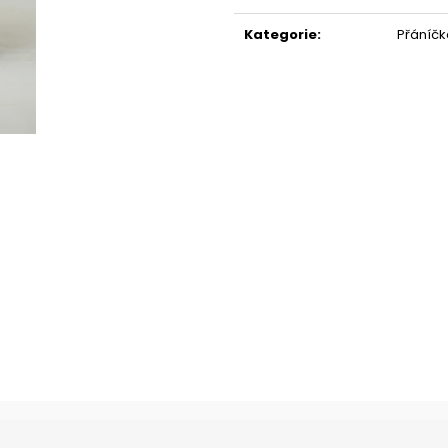
Měrná
KNIHA + ZÁLOŽKA
ŽENA, RŮŽE, PÍSN
cena:
430 Kč
390 Kč
Kategorie
:
Přáníčk