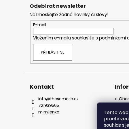
á
Odebírat newsletter
p
Nezmeškejte žádné novinky či slevy!
a
t
E-mail
í
Vložením e-mailu souhlasíte s
podmínkami o
PŘIHLÁSIT SE
Kontakt
Info
info
@
thesamesh.cz
Obch
721939565
Podm
údaj
Tento web 
m.milenka
Dota
procházení
Moje
souhlas s j