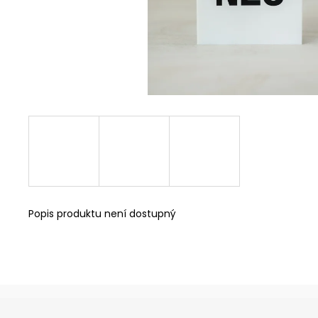
KNIHA + KLÍČENKA + ZÁLOŽKA
485 Kč
Popis produktu není dostupný
Z