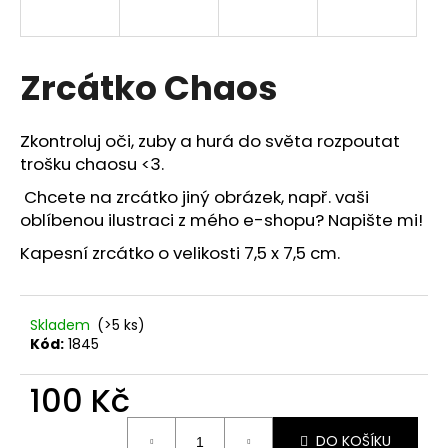
a
j
í
Zrcátko Chaos
t
?
Zkontroluj oči, zuby a hurá do světa rozpoutat
trošku chaosu <3.
Chcete na zrcátko jiný obrázek, např. vaši
oblíbenou ilustraci z mého e-shopu? Napište mi!
HLEDAT
Kapesní zrcátko o velikosti 7,5 x 7,5 cm.
D
Skladem
(>5 ks)
o
Kód:
1845
p
o
100 Kč
r
Měrná
u
DO KOŠÍKU
cena: