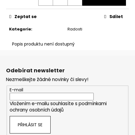
č
u
j
Zeptat se
Sdílet
e
m
Kategorie
:
Radosti
e
Popis produktu není dostupný
KLÍČENKA
MOMS
Z
RŮŽOVÁ
á
Odebírat newsletter
80
p
Kč
Nezmeškejte žádné novinky či slevy!
a
t
E-mail
í
Vložením e-mailu souhlasíte s
podmínkami
ochrany osobních údajů
PŘIHLÁSIT SE