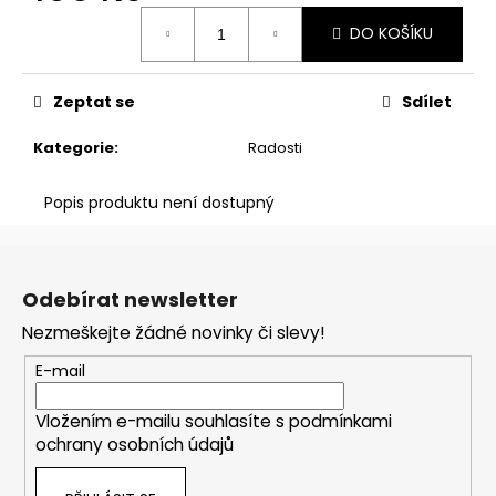
č
Měrná
u
DO KOŠÍKU
cena:
j
e
m
Zeptat se
Sdílet
e
Kategorie
:
Radosti
KLÍČENKA
Popis produktu není dostupný
100
Kč
Z
á
Odebírat newsletter
p
Nezmeškejte žádné novinky či slevy!
a
t
E-mail
í
Vložením e-mailu souhlasíte s
podmínkami
ochrany osobních údajů