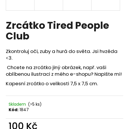
a
j
í
Zrcátko Tired People
t
Club
?
Zkontroluj oči, zuby a hurá do světa. Jsi hvzěda
<3.
Chcete na zrcátko jiný obrázek, např. vaši
HLEDAT
oblíbenou ilustraci z mého e-shopu? Napište mi!
Kapesní zrcátko o velikosti 7,5 x 7,5 cm.
D
o
p
Skladem
(>5 ks)
Kód:
1847
o
r
100 Kč
u